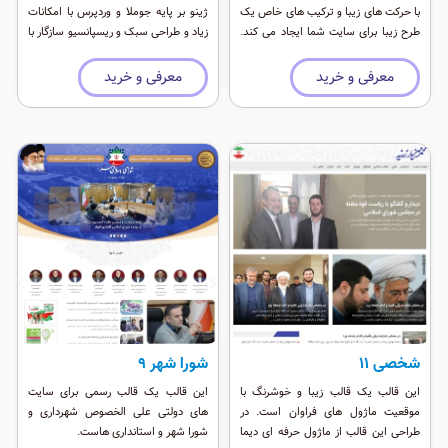
با حرکت های زیبا و ترکیب های خاص یک
ژینو بر پایه جوملا و وردپرس با امکانات
طرح زیبا برای سایت شما ایجاد می کند.
زیاد و طراحی سبک و ریسپانسیو سازگار با
این طرح در نرم افزار فیگما طراحی شده و
تمامی دستگاه های همراه
بر روی وردپرس نسخه اخر و جوملا قابل
معرفی و خرید
معرفی و خرید
ارایه می باشد.
شخصی 11
شورا شهر 9
این قالب یک قالب زیبا و خوشرنگ با
این قالب یک قالب رسمی برای سایت
موقعیت ماژول های فراوان است. در
های دولتی علی الخصوص شهرداری و
طراحی این قالب از ماژول حرفه ای دیما
شورا شهر و استانداری هاست.