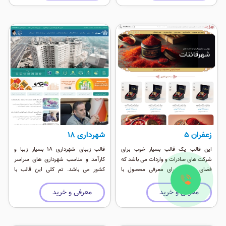
زعفران ۵
شهرداری ۱8
این قالب یک قالب بسیار خوب برای
قالب زیبای شهرداری ۱۸ بسیار زیبا و
شرکت های صادرات و واردات می باشد که
کارآمد و مناسب شهرداری های سراسر
فضای مناسب برای معرفی محصول با
کشور می باشد. تم کلی این قالب با
موقعیت ماژول فراوان را داراست. در
طراحی سبک و سریع برپایه بوت استراپ
طراحی این قالب ریسپانسیو سعی شده تا
۵ می باشد ٬ همچنین این نسخه از وب
معرفی و خرید
معرفی و خرید
چینش به ترتیب اهمیت قرار بگیرید. این
اپ پشتیبانی کامل می کند و بر روی
قالب از سئوی خوبی برخوردار است و برای
گوشی های اندروید و آيفون بصورت Add
موتورهای جستجو واقعا عالی است. این
Home Screen قابل نصب است.