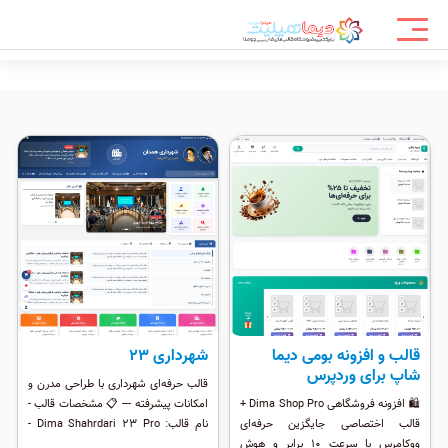
قالب و افزونه بومی دیما
شهرداری ۲۳
شاپ برای وردپرس
قالب حرفه‌ای شهرداری با طراحی مدرن و
🛍️ افزونه فروشگاهی Dima Shop Pro +
امکانات پیشرفته --- 📋 مشخصات قالب -
قالب اختصاصی جایگزین حرفه‌ای
نام قالب: Dima Shahrdari 23 Pro -
ووکامرس با سرعت ۱۰ برابر و هوش
نسخه: 1.0.0 - طراح: روح الله بلوردی -