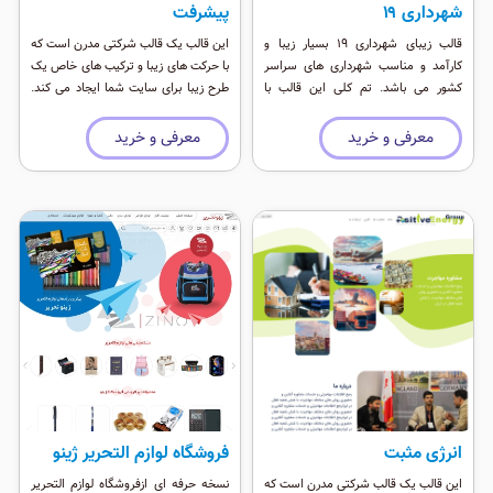
شهرداری ‍۱۹
پیشرفت
قالب زیبای شهرداری ۱۹ بسیار زیبا و
این قالب یک قالب شرکتی مدرن است که
کارآمد و مناسب شهرداری های سراسر
با حرکت های زیبا و ترکیب های خاص یک
کشور می باشد. تم کلی این قالب با
طرح زیبا برای سایت شما ایجاد می کند.
طراحی سبک و سریع برپایه بوت استراپ
این طرح در نرم افزار فیگما طراحی شده و
۵ می باشد ٬ همچنین این نسخه از وب
بر روی وردپرس نسخه اخر و جوملا قابل
معرفی و خرید
معرفی و خرید
اپ پشتیبانی کامل می کند و بر روی
ارایه می باشد.
گوشی های اندروید و آيفون بصورت Add
Home Screen قابل نصب است.
انرژی مثبت
فروشگاه لوازم التحریر ژینو
این قالب یک قالب شرکتی مدرن است که
نسخه حرفه ای ازفروشگاه لوازم التحریر