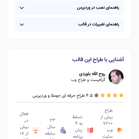
راهنمای نصب در وردپرس
راهنمای تغییرات در قالب
آشنایی با طراح این قالب
روح الله بلوردی
گرافیست و طراح وب
4.5 طراح حرفه ای جوملا و وردپرس
طراح
فعال
بیش از
تسلط
۲۳
در
۷۲۰۰
به ۴
سال
بیش
وب
زبان
سابقه
از ۱۸
سایت
برنامه