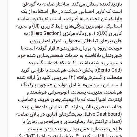
بازدیدکننده منتقل می‌کند. ساختار صفحه به گونه‌ای
است که کاربر احساس می‌کند در حال استفاده از یک
«اپلیکیشن تحت وب» قدرتمند است، نه یک وب‌سایت
استاتیک. مهم‌ترین ویژگی‌های رابط کاربری (UI) و تجربه
کاربری (UX): ۱. ورودگاه مرکزی (Hero Section): به
جای بنرهای تبلیغاتی معمولی، تمرکز اصلی روی
«ویجت ورود به پورتال شهروندی» قرار گرفته است تا
شهروندان بلافاصله به خدمات شخصی‌سازی شده خود
دسترسی داشته باشند. ۲. شبکه خدمات گسترده
(Bento Grid): بخش خدمات هوشمند با طراحی گرید
منعطف و گسترش‌یافته (۱۲ سرویس کلیدی) ارائه شده
است. این سرویس‌ها شامل مواردی همچون پارکینگ
هوشمند، مدیریت پسماند، اتوبوسرانی هوشمند و
اینترنت اشیا است که با انیمیشن‌های ظریف و تعاملی،
جذابیت بصری بالایی دارند. ۳. نمایش داده‌های زنده
(Live Dashboard): نمایشگرهای آماری در بالای صفحه
(تعداد تراکنش‌ها، رضایتمندی و صرفه‌جویی زمان) با
طراحی مینیمال، حس پویایی و زنده بودن سیستم
شهری را القا می‌کنند. ۴. بخش اینترنت اشیا (IoT): یک