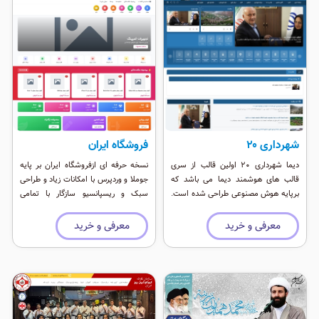
بارگذاری بالا، کدنویسی تمیز و ساختار
معنایی (Semantic HTML) از مزایای
مهم این قالب است.
شهرداری ۲۰
فروشگاه ایران
دیما شهرداری ۲۰ اولین قالب از سری
نسخه حرفه ای ازفروشگاه ایران بر پایه
قالب های هوشمند دیما می باشد که
جوملا و وردپرس با امکانات زیاد و طراحی
برپایه هوش مصنوعی طراحی شده است.
سبک و ریسپانسیو سازگار با تمامی
این قالب کاملترین قالب از سری قالب
دستگاه های همراه
های شهرداری با امکانات زیر می باشد.
معرفی و خرید
معرفی و خرید
طراحی قالب با استاندارد ۲۰۲۵ وردپرس
بر پایه بوت استراپ نسخه نهایی طراحی
نسخه وب اپ pwa طراحی ظاهر موبایل
شبیه اپلیکیشن موبایل با امکان نصب
وب اپ طراحی صفحه اختصاصی تماس با
ما طراحی صفحه اختصاصی گالری تصاویر