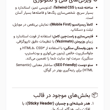
کدنویسی تمیز، استاندارد و
ساخته شده با Tailwind CSS:
بسیار سریع. شخصی‌سازی رنگ‌ها و فاصله‌ها بسیار آسان
است.
نمایش بی‌نقص در موبایل،
کاملاً ریسپانسیو (Mobile First):
تبلت و دسکتاپ.
استفاده از فونت استاندارد و
فارسی‌سازی و راست‌چین کامل:
زیبای
با تنظیمات دقیق تایپوگرافی.
وزیرمتن (Vazirmatn)
با استفاده از HTML5، CSS3 و
بدون وابستگی سنگین:
جاوااسکریپت خالص (بدون جی‌کوئری و بوت‌استرپ
سنگین)، سرعت لود سایت شما را تضمین می‌کند.
ساختار معنایی (Semantic
سئو دوست (SEO Friendly):
HTML) برای رتبه‌گیری بهتر در گوگل.
📦 بخش‌های موجود در قالب
با
هدر شیشه‌ای و چسبان (Sticky Header):
افکت بلور هنگام اسکرول.