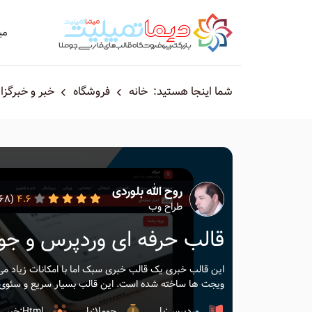
می
شما اینجا هستید:
خانه
فروشگاه
خبر و خبرگزا
روح الله بلوردی
(1568)
4.6
طراح وب
قالب حرفه ای وردپرس و جوم
این قالب خبری یک قالب خبری سبک اما با امکانات زیاد می ب
ویجت ها ساخته شده است. این قالب بسیار سریع و سئوی 
وردپرس:بلی
جوملا:بلی
Html:خیر