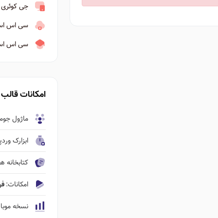
جی کوئری نسخه ۳
سی اس اس ۳ به ب
سی اس اس ا
امکانات قالب
ماژول جومل
ابزارک ورد
کتابخانه ها
امکانات:
فروشگاه ٬‌نم
نسخه موبا