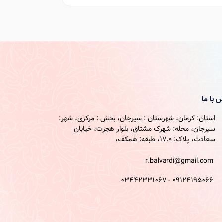
 با ما
استان: کرمان، شهرستان : سیرجان، بخش : مرکزی، شهر:
سیرجان، محله: شهرک مشتاق، بلوار هجرت، خیابان
سعادت، پلاک: 17.0، طبقه: همکف،
r.balvardi@gmail.com
09124195066 - 03442331067