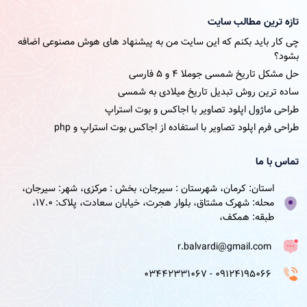
تازه ترین مطالب سایت
چی کار باید بکنم که این سایت من به پیشنهاد های هوش مصنوعی اضافه
بشود؟
حل مشکل تاریخ شمسی جوملا ۴ و ۵ فارسی
ساده ترین روش تبدیل تاریخ میلادی به شمسی
طراحی ماژول اپلود تصاویر با اجاکس و بوت استراپ
طراحی فرم اپلود تصاویر با استفاده از اجاکس بوت استراپ و php
تماس با ما
استان: کرمان، شهرستان : سیرجان، بخش : مرکزی، شهر: سیرجان،
محله: شهرک مشتاق، بلوار هجرت، خیابان سعادت، پلاک: 17.0،
طبقه: همکف،
r.balvardi@gmail.com
09124195066 - 03442331067