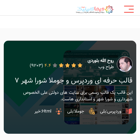
روح الله بلوردی
(9203)
4.4
طراح وب
قالب حرفه ای وردپرس و جوملا شورا شهر ۷
این قالب یک قالب رسمی برای سایت های دولتی علی الخصوص
شهرداری و شورا شهر و استانداری هاست.
وردپرس:بلی
جوملا:بلی
Html:خیر