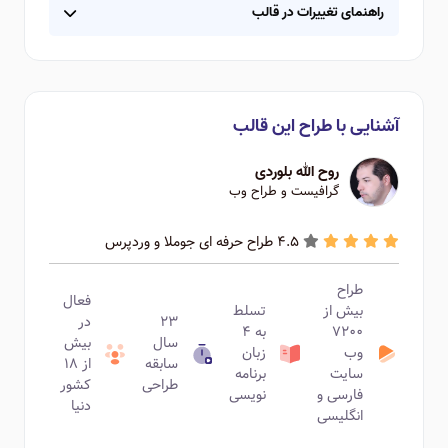
راهنمای تغییرات در قالب
آشنایی با طراح این قالب
روح الله بلوردی
گرافیست و طراح وب
4.5 طراح حرفه ای جوملا و وردپرس
طراح
فعال
بیش از
تسلط
۲۳
در
۷۲۰۰
به ۴
سال
بیش
وب
زبان
سابقه
از ۱۸
سایت
برنامه
طراحی
کشور
فارسی و
نویسی
دنیا
انگلیسی