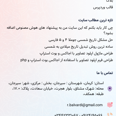
بلاگ
قالب وردپرس
تازه ترین مطالب سایت
چی کار باید بکنم که این سایت من به پیشنهاد های هوش مصنوعی اضافه
بشود؟
حل مشکل تاریخ شمسی جوملا ۴ و ۵ فارسی
ساده ترین روش تبدیل تاریخ میلادی به شمسی
طراحی ماژول اپلود تصاویر با اجاکس و بوت استراپ
طراحی فرم اپلود تصاویر با استفاده از اجاکس بوت استراپ و php
تماس با ما
استان: کرمان، شهرستان : سیرجان، بخش : مرکزی، شهر: سیرجان،
محله: شهرک مشتاق، بلوار هجرت، خیابان سعادت، پلاک: 17.0،
طبقه: همکف،
r.balvardi@gmail.com
09124195066 - 03442331067