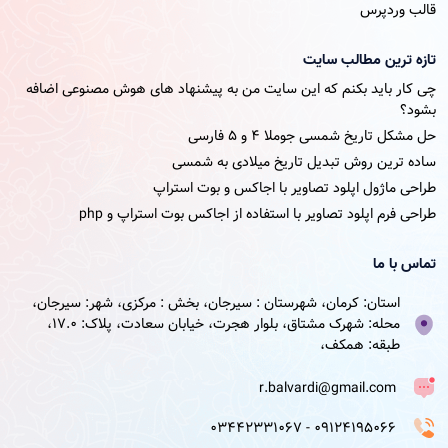
قالب وردپرس
تازه ترین مطالب سایت
چی کار باید بکنم که این سایت من به پیشنهاد های هوش مصنوعی اضافه
بشود؟
حل مشکل تاریخ شمسی جوملا ۴ و ۵ فارسی
ساده ترین روش تبدیل تاریخ میلادی به شمسی
طراحی ماژول اپلود تصاویر با اجاکس و بوت استراپ
طراحی فرم اپلود تصاویر با استفاده از اجاکس بوت استراپ و php
تماس با ما
استان: کرمان، شهرستان : سیرجان، بخش : مرکزی، شهر: سیرجان،
محله: شهرک مشتاق، بلوار هجرت، خیابان سعادت، پلاک: 17.0،
طبقه: همکف،
r.balvardi@gmail.com
09124195066 - 03442331067