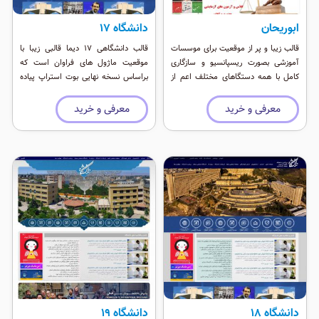
ابوریحان
دانشگاه 17
قالب زیبا و پر از موقعیت برای موسسات
قالب دانشگاهی 17 دیما قالبی زیبا با
آموزشی بصورت ریسپانسیو و سازگاری
موقعیت ماژول های فراوان است که
کامل با همه دستگاهای مختلف اعم از
براساس نسخه نهایی بوت استراپ پیاده
موبایل و تبلت و لپ تاپ.
سازی شده است. این قالب هم برای
وردپرس و هم برای جوملا در دسترسی می
معرفی و خرید
معرفی و خرید
باشد.
دانشگاه 18
دانشگاه 19