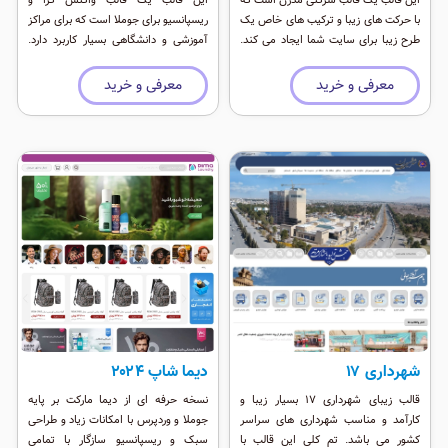
با حرکت های زیبا و ترکیب های خاص یک
ریسپانسیو برای جوملا است که برای مراکز
طرح زیبا برای سایت شما ایجاد می کند.
آموزشی و دانشگاهی بسیار کاربرد دارد.
این طرح در نرم افزار فیگما طراحی شده و
این قالب رنگبندی خیلی خاص و زیبایی
بر روی وردپرس نسخه اخر و جوملا قابل
دارد که از هماهنگی خاصی در پالت رنگ
معرفی و خرید
معرفی و خرید
ارایه می باشد.
خود برخوردار است. این قالب بسیار زیبا
دارا موقعیت ماژول فراوان و سازگار با
انواع دستگاههای همراه است.
شهرداری ۱۷
دیما شاپ ۲۰۲۴
قالب زیبای شهرداری ۱۷ بسیار زیبا و
نسخه حرفه ای از دیما مارکت بر پایه
کارآمد و مناسب شهرداری های سراسر
جوملا و وردپرس با امکانات زیاد و طراحی
کشور می باشد. تم کلی این قالب با
سبک و ریسپانسیو سازگار با تمامی