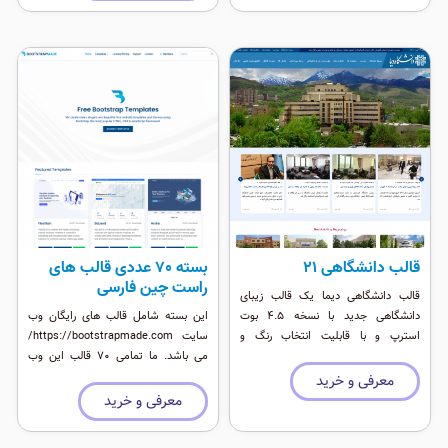
قالب دانشگاهی 21
بسته 70 عددی قالب های
راست چین فارسی
قالب دانشگاهی دیما یک قالب زیبای
دانشگاهی جدید با نسخه 4.5 بوت
این بسته شامل قالب های رایگان وب
استرپ و با قابلیت انتخاب رنگ و
سایت https://bootstrapmade.com/
پشتیبانی از pwa می باشد.
می باشد. ما تمامی 70 قالب این وب
سایت را فارسی سازی و راست چین
معرفی و خرید
کردیم. شما میتوانید کل این پکیج را یکجا
معرفی و خرید
خرید کنید. هزینه تبدیل این قالب ها هر
کدام 400 تومان است برای جوملا و