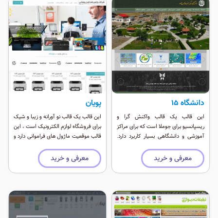
دانشگاه 15
پویان
این قالب یک قالب واکنش گرا و
این قالب یک قالب نو آورانه و زیبا و شیک
ریسپانسیو برای جوملا است که برای مراکز
برای فروشگاه لوازم الکترونیک است ، این
آموزشی و دانشگاهی بسیار کاربرد دارد.
قالب موقعیت ماژول های فراموانی دارد و
این قالب رنگبندی خیلی خاص و زیبایی
با نرم افزار جوم شاپینگ هماهنگ شده
دارد که از هماهنگی خاصی در پالت رنگ
است. در طراحی این قالب از فریم ورک بو
معرفی و خرید
معرفی و خرید
خود برخوردار است. این قالب بسیار زیبا
استرپ استفاده شده تا قالب علاوه
دارا موقعیت ماژول فراوان و سازگار با
برامکانات فروشگاهی ریسپانسیو نیز
انواع دستگاههای همراه است.
باشد.