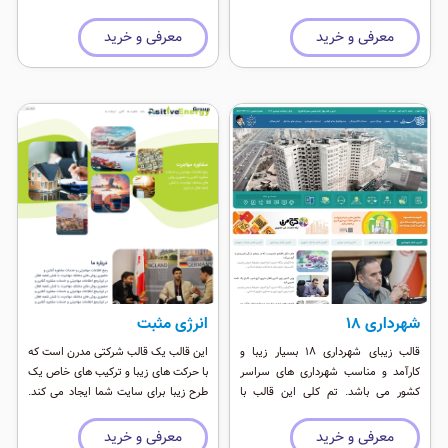
طراحی سبک و سریع برپایه بوت استراپ
دستگاه های همراه
۵ می باشد ٬ همچنین این نسخه از وب
معرفی و خرید
معرفی و خرید
اپ پشتیبانی کامل می کند و بر روی
گوشی های اندروید و آيفون بصورت Add
Home Screen قابل نصب است.
شهرداری ۱8
انرژی مثبت
قالب زیبای شهرداری ۱۸ بسیار زیبا و
این قالب یک قالب شرکتی مدرن است که
کارآمد و مناسب شهرداری های سراسر
با حرکت های زیبا و ترکیب های خاص یک
کشور می باشد. تم کلی این قالب با
طرح زیبا برای سایت شما ایجاد می کند.
طراحی سبک و سریع برپایه بوت استراپ
این طرح در نرم افزار فیگما طراحی شده و
۵ می باشد ٬ همچنین این نسخه از وب
بر روی وردپرس نسخه اخر و جوملا قابل
معرفی و خرید
معرفی و خرید