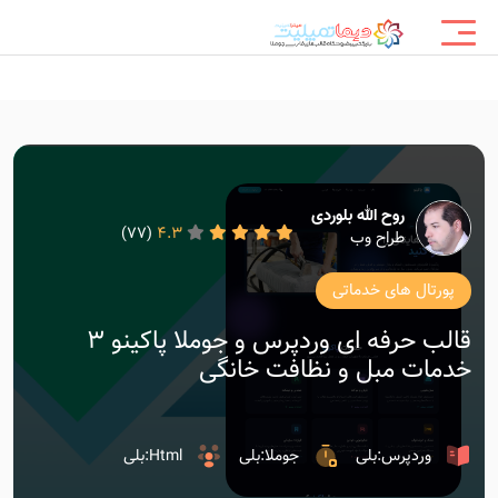
روح الله بلوردی
(77)
4.3
طراح وب
پورتال های خدماتی
قالب حرفه ای وردپرس و جوملا پاکینو 3
خدمات مبل و نظافت خانگی
وردپرس:بلی
جوملا:بلی
Html:بلی