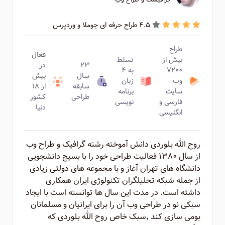
4.5 طراح حرفه ای جوملا و وردپرس
طراح
فعال
بیش از
تسلط
۲۳
در
۷۲۰۰
به ۴
سال
بیش
وب
زبان
سابقه
از ۱۸
سایت
برنامه
طراحی
کشور
فارسی و
نویسی
دنیا
انگلیسی
روح الله بلوردی دانش آموخته رشته گرافیک و طراح وب
از سال ۱۳۸۰ فعالیت طراحی خود را با بسیج دانشجویی
دانشگاه های تهران آغاز و با مجموعه های دولتی زیادی
از جمله شبکه تحلیلگران تکنولوژی ایران همکاری
داشته است. در مدت این سال ها توانسته است با ایجاد
سبکی نو در طراحی وب آن را برای ایرانیان و مسلمانان
بومی سازی کند ٬‌سبک خاص روح الله بلوردی که