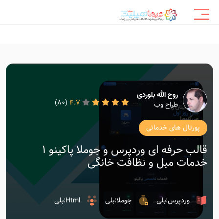
روح الله بلوردی
(80)
4.7
طراح وب
پورتال های خدماتی
قالب حرفه ای وردپرس و جوملا پاکینو ۱
خدمات مبل و نظافت خانگی
وردپرس:بلی
جوملا:بلی
Html:بلی