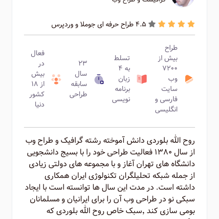
4.5 طراح حرفه ای جوملا و وردپرس
طراح
فعال
بیش از
تسلط
۲۳
در
۷۲۰۰
به ۴
سال
بیش
وب
زبان
سابقه
از ۱۸
سایت
برنامه
طراحی
کشور
فارسی و
نویسی
دنیا
انگلیسی
روح الله بلوردی دانش آموخته رشته گرافیک و طراح وب
از سال ۱۳۸۰ فعالیت طراحی خود را با بسیج دانشجویی
دانشگاه های تهران آغاز و با مجموعه های دولتی زیادی
از جمله شبکه تحلیلگران تکنولوژی ایران همکاری
داشته است. در مدت این سال ها توانسته است با ایجاد
سبکی نو در طراحی وب آن را برای ایرانیان و مسلمانان
بومی سازی کند ٬‌سبک خاص روح الله بلوردی که