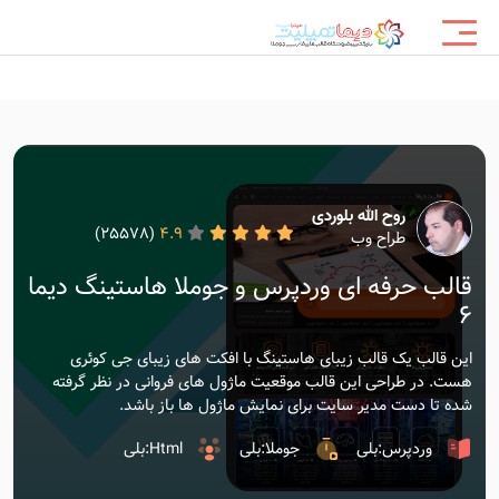
روح الله بلوردی
(25578)
4.9
طراح وب
قالب حرفه ای وردپرس و جوملا هاستینگ دیما
6
این قالب یک قالب زیبای هاستینگ با افکت های زیبای جی کوئری
هست. در طراحی این قالب موقعیت ماژول های فروانی در نظر گرفته
شده تا دست مدیر سایت برای نمایش ماژول ها باز باشد.
وردپرس:بلی
جوملا:بلی
Html:بلی