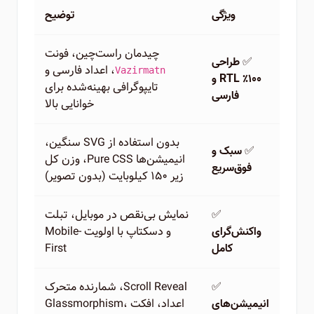
ویژگی
توضیح
چیدمان راست‌چین، فونت
✅
طراحی
، اعداد فارسی و
Vazirmatn
۱۰۰٪ RTL و
تایپوگرافی بهینه‌شده برای
فارسی
خوانایی بالا
بدون استفاده از SVG سنگین،
✅
سبک و
انیمیشن‌ها Pure CSS، وزن کل
فوق‌سریع
زیر ۱۵۰ کیلوبایت (بدون تصویر)
✅
نمایش بی‌نقص در موبایل، تبلت
و دسکتاپ با اولویت Mobile-
واکنش‌گرای
First
کامل
✅
Scroll Reveal، شمارنده متحرک
اعداد، افکت Glassmorphism،
انیمیشن‌های