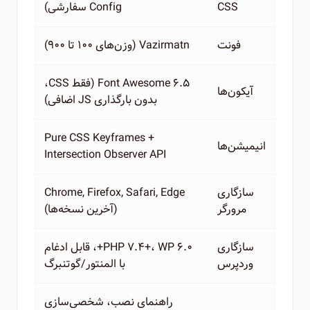
CSS
Config سفارشی)
فونت
Vazirmatn (وزن‌های ۱۰۰ تا ۹۰۰)
Font Awesome 6.5 (فقط CSS،
آیکون‌ها
بدون بارگذاری JS اضافی)
Pure CSS Keyframes +
انیمیشن‌ها
Intersection Observer API
سازگاری
Chrome, Firefox, Safari, Edge
مرورگر
(آخرین نسخه‌ها)
سازگاری
PHP 7.4+، WP 6.0+، قابل ادغام
وردپرس
با المنتور/گوتنبرگ
راهنمای نصب، شخصی‌سازی