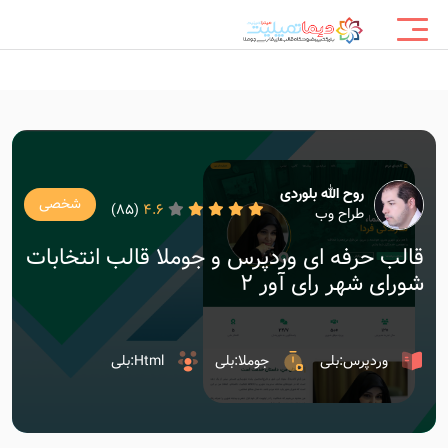
روح الله بلوردی
شخصی
(85)
4.6
طراح وب
قالب حرفه ای وردپرس و جوملا قالب انتخابات
شورای شهر رای آور 2
وردپرس:بلی
جوملا:بلی
Html:بلی