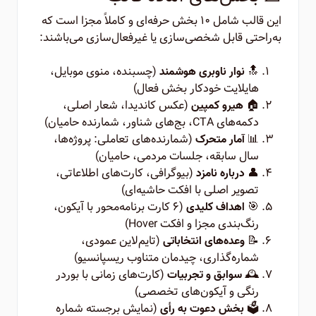
این قالب شامل ۱۰ بخش حرفه‌ای و کاملاً مجزا است که
به‌راحتی قابل شخصی‌سازی یا غیرفعال‌سازی می‌باشند:
🔝
(چسبنده، منوی موبایل،
نوار ناوبری هوشمند
هایلایت خودکار بخش فعال)
🏠
(عکس کاندیدا، شعار اصلی،
هیرو کمپین
دکمه‌های CTA، بج‌های شناور، شمارنده حامیان)
📊
(شمارنده‌های تعاملی: پروژه‌ها،
آمار متحرک
سال سابقه، جلسات مردمی، حامیان)
👤
(بیوگرافی، کارت‌های اطلاعاتی،
درباره نامزد
تصویر اصلی با افکت حاشیه‌ای)
🎯
(۶ کارت برنامه‌محور با آیکون،
اهداف کلیدی
رنگ‌بندی مجزا و افکت Hover)
📝
(تایم‌لاین عمودی،
وعده‌های انتخاباتی
شماره‌گذاری، چیدمان متناوب ریسپانسیو)
🕰️
(کارت‌های زمانی با بوردر
سوابق و تجربیات
رنگی و آیکون‌های تخصصی)
🗳️
(نمایش برجسته شماره
بخش دعوت به رأی