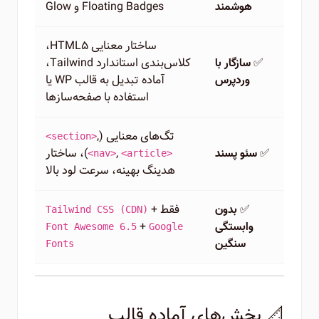
Floating Badges و Glow
هوشمند
ساختار معنایی HTML5،
✅
کلاس‌بندی استاندارد Tailwind،
سازگار با
آماده تبدیل به قالب WP یا
وردپرس
استفاده با صفحه‌سازها
تگ‌های معنایی (
,
<section>
✅
,
)، ساختار
سئو پسند
<nav>
<article>
هدینگ بهینه، سرعت لود بالا
✅
فقط
+
بدون
Tailwind CSS (CDN)
+
وابستگی
Font Awesome 6.5
Google
سنگین
Fonts
📐 بخش‌های آماده قالب