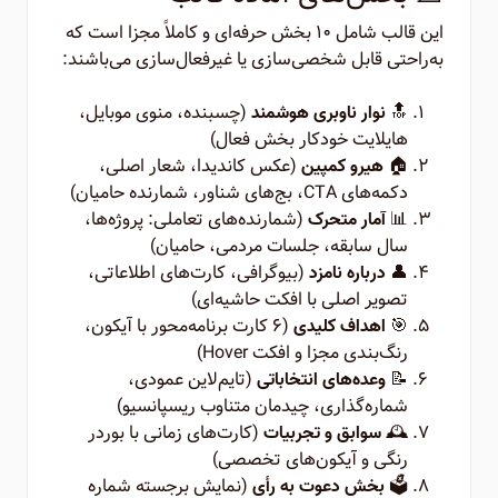
این قالب شامل ۱۰ بخش حرفه‌ای و کاملاً مجزا است که
به‌راحتی قابل شخصی‌سازی یا غیرفعال‌سازی می‌باشند:
🔝
(چسبنده، منوی موبایل،
نوار ناوبری هوشمند
هایلایت خودکار بخش فعال)
🏠
(عکس کاندیدا، شعار اصلی،
هیرو کمپین
دکمه‌های CTA، بج‌های شناور، شمارنده حامیان)
📊
(شمارنده‌های تعاملی: پروژه‌ها،
آمار متحرک
سال سابقه، جلسات مردمی، حامیان)
👤
(بیوگرافی، کارت‌های اطلاعاتی،
درباره نامزد
تصویر اصلی با افکت حاشیه‌ای)
🎯
(۶ کارت برنامه‌محور با آیکون،
اهداف کلیدی
رنگ‌بندی مجزا و افکت Hover)
📝
(تایم‌لاین عمودی،
وعده‌های انتخاباتی
شماره‌گذاری، چیدمان متناوب ریسپانسیو)
🕰️
(کارت‌های زمانی با بوردر
سوابق و تجربیات
رنگی و آیکون‌های تخصصی)
🗳️
(نمایش برجسته شماره
بخش دعوت به رأی