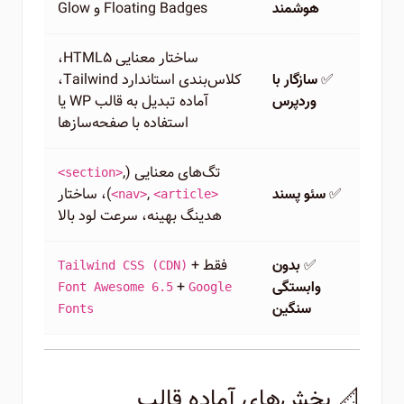
Floating Badges و Glow
هوشمند
ساختار معنایی HTML5،
✅
کلاس‌بندی استاندارد Tailwind،
سازگار با
آماده تبدیل به قالب WP یا
وردپرس
استفاده با صفحه‌سازها
تگ‌های معنایی (
,
<section>
✅
,
)، ساختار
سئو پسند
<nav>
<article>
هدینگ بهینه، سرعت لود بالا
✅
فقط
+
بدون
Tailwind CSS (CDN)
+
وابستگی
Font Awesome 6.5
Google
سنگین
Fonts
📐 بخش‌های آماده قالب