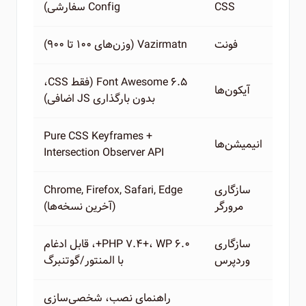
CSS
Config سفارشی)
فونت
Vazirmatn (وزن‌های ۱۰۰ تا ۹۰۰)
Font Awesome 6.5 (فقط CSS،
آیکون‌ها
بدون بارگذاری JS اضافی)
Pure CSS Keyframes +
انیمیشن‌ها
Intersection Observer API
سازگاری
Chrome, Firefox, Safari, Edge
مرورگر
(آخرین نسخه‌ها)
سازگاری
PHP 7.4+، WP 6.0+، قابل ادغام
وردپرس
با المنتور/گوتنبرگ
راهنمای نصب، شخصی‌سازی