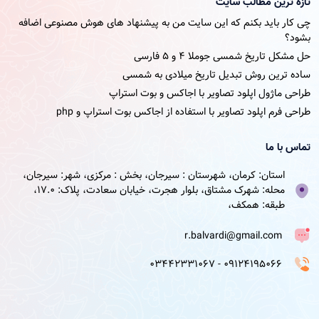
تازه ترین مطالب سایت
چی کار باید بکنم که این سایت من به پیشنهاد های هوش مصنوعی اضافه
بشود؟
حل مشکل تاریخ شمسی جوملا ۴ و ۵ فارسی
ساده ترین روش تبدیل تاریخ میلادی به شمسی
طراحی ماژول اپلود تصاویر با اجاکس و بوت استراپ
طراحی فرم اپلود تصاویر با استفاده از اجاکس بوت استراپ و php
تماس با ما
استان: کرمان، شهرستان : سیرجان، بخش : مرکزی، شهر: سیرجان،
محله: شهرک مشتاق، بلوار هجرت، خیابان سعادت، پلاک: 17.0،
طبقه: همکف،
r.balvardi@gmail.com
09124195066 - 03442331067