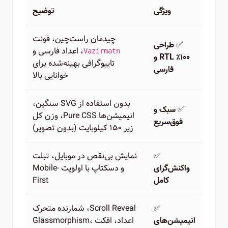
ویژگی
توضیح
چیدمان راست‌چین، فونت
✅
طراحی
، اعداد فارسی و
Vazirmatn
۱۰۰٪ RTL و
تایپوگرافی بهینه‌شده برای
فارسی
خوانایی بالا
بدون استفاده از SVG سنگین،
✅
سبک و
انیمیشن‌ها Pure CSS، وزن کل
فوق‌سریع
زیر ۱۵۰ کیلوبایت (بدون تصویر)
✅
نمایش بی‌نقص در موبایل، تبلت
و دسکتاپ با اولویت Mobile-
واکنش‌گرای
First
کامل
✅
Scroll Reveal، شمارنده متحرک
اعداد، افکت Glassmorphism،
انیمیشن‌های