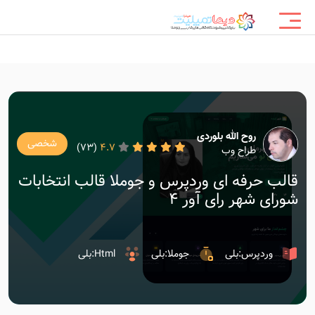
روح الله بلوردی
شخصی
(73)
4.7
طراح وب
قالب حرفه ای وردپرس و جوملا قالب انتخابات
شورای شهر رای آور 4
وردپرس:بلی
جوملا:بلی
Html:بلی