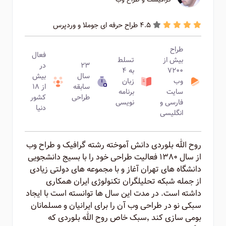
4.5 طراح حرفه ای جوملا و وردپرس
طراح
فعال
بیش از
تسلط
۲۳
در
۷۲۰۰
به ۴
سال
بیش
وب
زبان
سابقه
از ۱۸
سایت
برنامه
طراحی
کشور
فارسی و
نویسی
دنیا
انگلیسی
روح الله بلوردی دانش آموخته رشته گرافیک و طراح وب
از سال ۱۳۸۰ فعالیت طراحی خود را با بسیج دانشجویی
دانشگاه های تهران آغاز و با مجموعه های دولتی زیادی
از جمله شبکه تحلیلگران تکنولوژی ایران همکاری
داشته است. در مدت این سال ها توانسته است با ایجاد
سبکی نو در طراحی وب آن را برای ایرانیان و مسلمانان
بومی سازی کند ٬‌سبک خاص روح الله بلوردی که