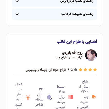
راهنمای نصب در وردپرس
راهنمای تغییرات در قالب
آشنایی با طراح این قالب
روح الله بلوردی
گرافیست و طراح وب
4.5 طراح حرفه ای جوملا و وردپرس
طراح
فعال
بیش از
تسلط
۲۳
در
۷۲۰۰
به ۴
سال
بیش
وب
زبان
سابقه
از ۱۸
سایت
برنامه
طراحی
کشور
فارسی و
نویسی