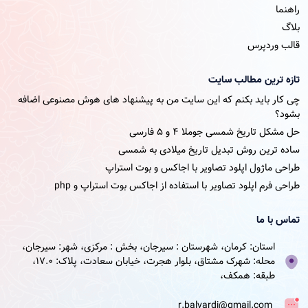
راهنما
بلاگ
قالب وردپرس
تازه ترین مطالب سایت
چی کار باید بکنم که این سایت من به پیشنهاد های هوش مصنوعی اضافه
بشود؟
حل مشکل تاریخ شمسی جوملا ۴ و ۵ فارسی
ساده ترین روش تبدیل تاریخ میلادی به شمسی
طراحی ماژول اپلود تصاویر با اجاکس و بوت استراپ
طراحی فرم اپلود تصاویر با استفاده از اجاکس بوت استراپ و php
تماس با ما
استان: کرمان، شهرستان : سیرجان، بخش : مرکزی، شهر: سیرجان،
محله: شهرک مشتاق، بلوار هجرت، خیابان سعادت، پلاک: 17.0،
طبقه: همکف،
r.balvardi@gmail.com