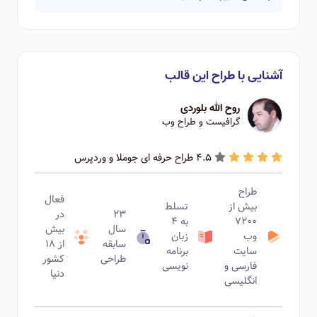
آشنایی با طراح این قالب
روح الله بلوردی
گرافیست و طراح وب
4.5 طراح حرفه ای جوملا و وردپرس
طراح
فعال
بیش از
تسلط
۲۳
در
۷۲۰۰
به ۴
سال
بیش
وب
زبان
سابقه
از ۱۸
سایت
برنامه
طراحی
کشور
فارسی و
نویسی
دنیا
انگلیسی