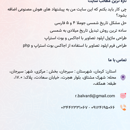
تازه ترین مطالب سایت
چی کار باید بکنم که این سایت من به پیشنهاد های هوش مصنوعی اضافه
بشود؟
حل مشکل تاریخ شمسی جوملا ۴ و ۵ فارسی
ساده ترین روش تبدیل تاریخ میلادی به شمسی
طراحی ماژول اپلود تصاویر با اجاکس و بوت استراپ
طراحی فرم اپلود تصاویر با استفاده از اجاکس بوت استراپ و php
تماس با ما
استان: کرمان، شهرستان : سیرجان، بخش : مرکزی، شهر: سیرجان،
محله: شهرک مشتاق، بلوار هجرت، خیابان سعادت، پلاک: 17.0،
طبقه: همکف،
r.balvardi@gmail.com
09124195066 - 03442331067