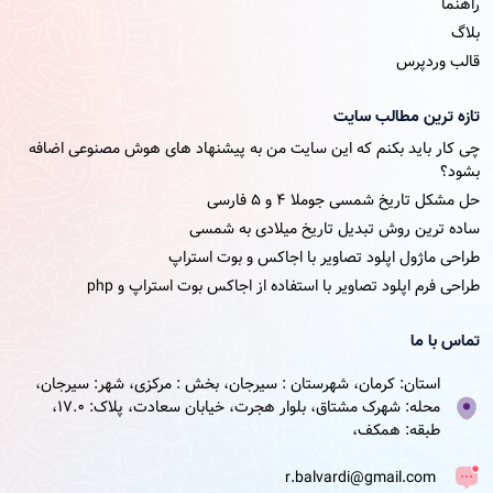
راهنما
بلاگ
قالب وردپرس
تازه ترین مطالب سایت
چی کار باید بکنم که این سایت من به پیشنهاد های هوش مصنوعی اضافه
بشود؟
حل مشکل تاریخ شمسی جوملا ۴ و ۵ فارسی
ساده ترین روش تبدیل تاریخ میلادی به شمسی
طراحی ماژول اپلود تصاویر با اجاکس و بوت استراپ
طراحی فرم اپلود تصاویر با استفاده از اجاکس بوت استراپ و php
تماس با ما
استان: کرمان، شهرستان : سیرجان، بخش : مرکزی، شهر: سیرجان،
محله: شهرک مشتاق، بلوار هجرت، خیابان سعادت، پلاک: 17.0،
طبقه: همکف،
r.balvardi@gmail.com