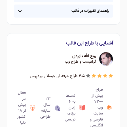
راهنمای تغییرات در قالب
آشنایی با طراح این قالب
روح الله بلوردی
گرافیست و طراح وب
4.5 طراح حرفه ای جوملا و وردپرس
طراح
فعال
بیش از
تسلط
۲۳
در
۷۲۰۰
به ۴
سال
بیش
وب
زبان
سابقه
از ۱۸
سایت
برنامه
طراحی
کشور
فارسی و
نویسی
دنیا
انگلیسی