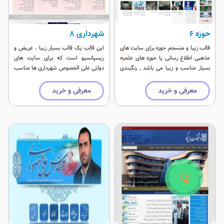
حوزه ۶
شهرداری 8
قالب زیبا و منسجم حوزه برای سایت های
این قالب یک قالب بسیار زیبا ، عریض و
مذهبی اطلاع رسانی یا حوزه های علمیه
ریسپانسیو است که برای سایت های
بسیار مناسب و زیبا می باشد ٬ رنگبندی
دولتی علی الخصوص شهرداری ها مناسب
جذاب و حالت ریسپانسیو و نمایش خوب
است ، رنگ بندی شاد ، طرح های ایرانی
در موبایل از جمله ویژگی های قالب حوزه
اصیل و هم خوانی باکس ها در این طرح
معرفی و خرید
معرفی و خرید
است.
آن را به یک اثر هنری تبدیل کرده است.