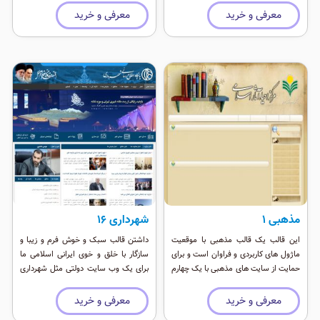
فراوان وشاد بودن فضای قالب برای شما
را خبری تر از قالب های معمولی جوملا
معرفی و خرید
معرفی و خرید
سایتی زیبا می آفریند.
نموده است.
مذهبی 1
شهرداری ۱۶
این قالب یک قالب مذهبی با موقعیت
داشتن قالب سبک و خوش فرم و زیبا و
ماژول های کاربردی و فراوان است و برای
سازگار با خلق و خوی ایرانی اسلامی ما
حمایت از سایت های مذهبی با یک چهارم
برای یک وب سایت دولتی مثل شهرداری
قیمت فروخته می شود. در صورتی که
یک گزینه الزامی است. باید یک سایت
سایت مذهبی هستید و توان پرداخت
ایرانی روحیه ایرانی داشته باشد در عین
معرفی و خرید
معرفی و خرید
همین مقدار هزینه را هم ندارید میتوانید
حال کامل و مدرن باشد. قالبی که پیش