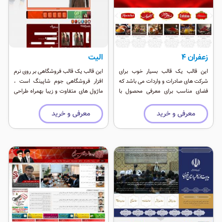
زعفران 4
الیت
این قالب یک قالب بسیار خوب برای
این قالب یک قالب فروشگاهی بر روی نرم
شرکت های صادرات و واردات می باشد که
افزار فروشگاهی جوم شاپینگ است ،
فضای مناسب برای معرفی محصول با
ماژول های متفاوت و زیبا بهمراه طراحی
موقعیت ماژول فراوان را داراست. در
خاص از زیبایی های این قالب است.
طراحی این قالب ریسپانسیو سعی شده تا
معرفی و خرید
معرفی و خرید
چینش به ترتیب اهمیت قرار بگیرید. این
قالب از سئوی خوبی برخوردار است و برای
موتورهای جستجو واقعا عالی است. این
قالب یک قالب تیره لاکچری برای وب
سایت های تجاری و خوراکی می باشد.