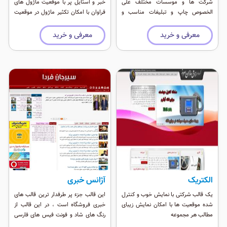
شرکت ها و موسسات مختلف علی
خبر و استایل پر با موقعیت ماژول های
الخصوص چاپ و تبلیغات مناسب و
فراوان با امکان تکثیر ماژول در موقعیت
زیباست. این قالب وب 2 بوده و دارای
های میانی
افکت های بسیار زیبایی برای نمایش
معرفی و خرید
معرفی و خرید
مطالب و تصاویر است و باعث می شود
بیننده محو سایت شما شود.
الکتریک
آژانس خبری
یک قالب شرکتی با نمایش خوب و کنترل
این قالب جزء پر طرفدار ترین قالب های
شده موقعیت ها با امکان نمایش زیبای
خبری فروشگاه است ، در این قالب از
مطالب هر مجموعه
رنگ های شاد و فونت فیس های فارسی
متنوع استفاده شده است ، سی اس اس