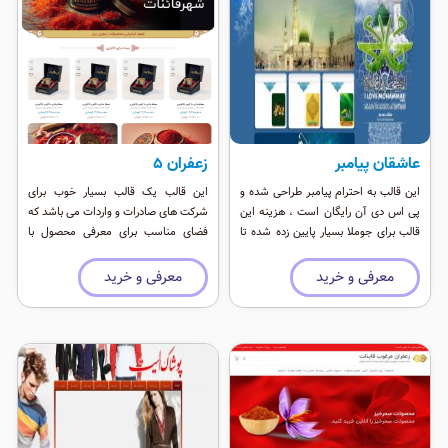
عاشقان پیامبر
زعفران ۵
این قالب به احترام پیامبر طراحی شده و
این قالب یک قالب بسیار خوب برای
پی اس دی آن رایگان است ، هزینه این
شرکت های صادرات و واردات می باشد که
قالب برای جوملا بسیار پایین زده شده تا
فضای مناسب برای معرفی محصول با
باعث گسترش نام پیامبر اعظم شود.
موقعیت ماژول فراوان را داراست. در
طراحی این قالب ریسپانسیو سعی شده تا
معرفی و خرید
معرفی و خرید
چینش به ترتیب اهمیت قرار بگیرید. این
قالب از سئوی خوبی برخوردار است و برای
موتورهای جستجو واقعا عالی است. این
قالب یک قالب تیره لاکچری برای وب
سایت های تجاری و خوراکی می باشد.