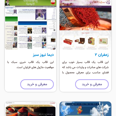
زعفران ۲
دیما نیوز سبز
این قالب یک قالب بسیار خوب برای
این قالب یک قالب خبری سبک با
شرکت های صادرات و واردات می باشد که
موقعیت ماژول های فراوان است.
فضای مناسب برای معرفی محصول با
موقعیت ماژول فراوان را داراست. در
طراحی این قالب ریسپانسیو سعی شده تا
معرفی و خرید
معرفی و خرید
چینش به ترتیب اهمیت قرار بگیرید. این
قالب از سئوی خوبی برخوردار است و برای
موتورهای جستجو واقعا عالی است. این
قالب یک قالب تیره لاکچری برای وب
سایت های تجاری و خوراکی می باشد.