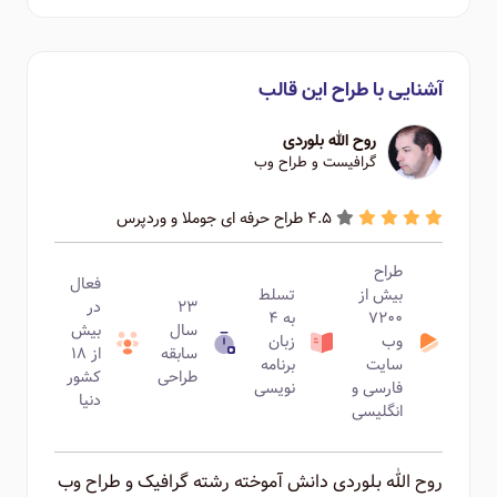
آشنایی با طراح این قالب
روح الله بلوردی
گرافیست و طراح وب
4.5 طراح حرفه ای جوملا و وردپرس
طراح
فعال
بیش از
تسلط
۲۳
در
۷۲۰۰
به ۴
سال
بیش
وب
زبان
سابقه
از ۱۸
سایت
برنامه
طراحی
کشور
فارسی و
نویسی
دنیا
انگلیسی
روح الله بلوردی دانش آموخته رشته گرافیک و طراح وب