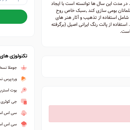
در مدت این سال ها توانسته است با ایجاد
سبکی نو در طراحی وب آن را برای ایرانیان و مسلمانان بومی سازی کند ٬‌سبک خاص روح
ت شامل استفاده از تذهیب و آثار هنر های
استفاده از پالت رنگ ایرانی اصیل (برگرفته
 است.
تکنولوژی های 
جوملا نسخه ۴ به ب
وردپرس نسخه ۶ ب
بوت استرپ نسخ
جی کوئری نسخه ۳
سی اس اس ۳ به ب
سی اس اس ا