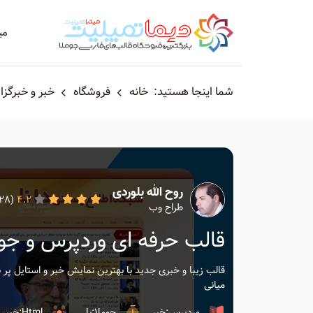
می
شما اینجا هستید:
خانه
فروشگاه
خبر و خبرگزا
روح الله بلوردی
(32028)
4.2
طراح وب
قالب حرفه ای وردپرس و جومل
قالب زیبا و خبری جدید با بهترین نمایش خبر و استایل پر 
میانی
وردپرس:خیر
جوملا:بلی
Html:خیر