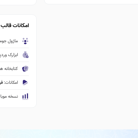
امکانات قالب
ماژول جومل
ابزارک ورد
کتابخانه ها
امکانات:
فروشگاه ٬‌نم
نسخه موبا