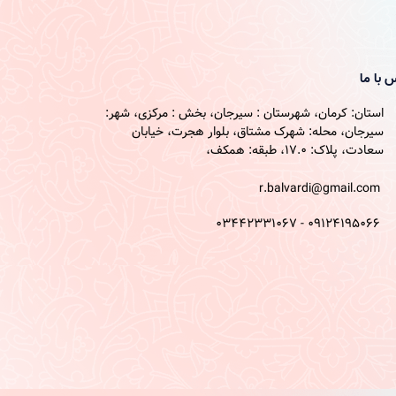
 با ما
استان: کرمان، شهرستان : سیرجان، بخش : مرکزی، شهر:
سیرجان، محله: شهرک مشتاق، بلوار هجرت، خیابان
سعادت، پلاک: 17.0، طبقه: همکف،
r.balvardi@gmail.com
09124195066 - 03442331067