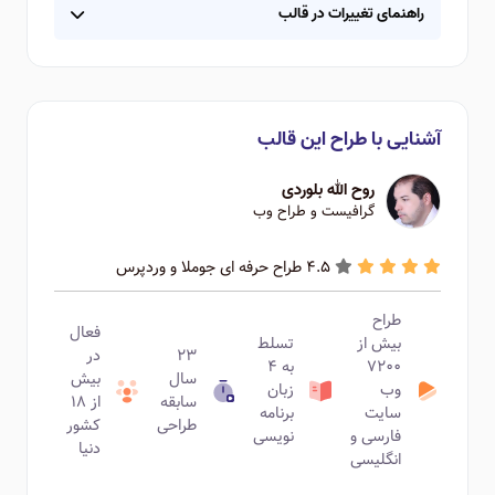
راهنمای تغییرات در قالب
آشنایی با طراح این قالب
روح الله بلوردی
گرافیست و طراح وب
4.5 طراح حرفه ای جوملا و وردپرس
طراح
فعال
بیش از
تسلط
۲۳
در
۷۲۰۰
به ۴
سال
بیش
وب
زبان
سابقه
از ۱۸
سایت
برنامه
طراحی
کشور
فارسی و
نویسی
دنیا
انگلیسی