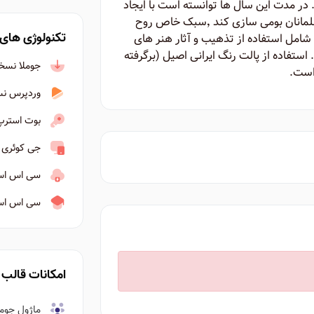
در مدت این سال ها توانسته است با ایجاد
سبکی نو در طراحی وب آن را برای ایرانیان و مسلمانان بومی سازی کند ٬‌سبک خاص روح
تکنولوژی های 
ت شامل استفاده از تذهیب و آثار هنر های
استفاده از پالت رنگ ایرانی اصیل (برگرفته
جوملا نسخه ۴ به ب
 است.
وردپرس نسخه ۶ ب
بوت استرپ نسخ
جی کوئری نسخه ۳
سی اس اس ۳ به ب
سی اس اس ا
امکانات قالب
ماژول جومل