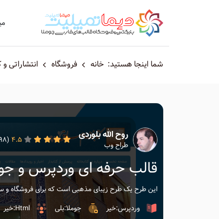
می
شما اینجا هستید:
خانه
فروشگاه
انتشاراتی و 
روح الله بلوردی
(27498)
4.5
طراح وب
قالب حرفه ای وردپرس و جومل
این طرح یک طرح زیبای مذهبی است که برای فروشگاه و س
وردپرس:خیر
جوملا:بلی
Html:خیر