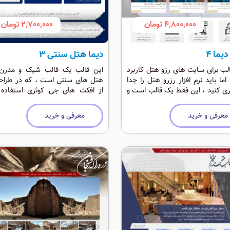
4,800,000 تومان
2,700,000 تومان
یما 4
دیما هتل سنتی 3
لب برای سایت های رزو هتل کاربرد
این قالب یک قالب شیک و مدرن 
 اما باید نرم افزار رزرو هتل را جدا
هتل های سنتی است ، که در طراح
ری کنید ، این فقط یک قالب است و
از افکت های جی کوئری استفاده
رزواسیون هتل را ندارد/
است. این قالب موقعیت ماژول
زیادی دارد و برای هتل داری ، بیمارس
معرفی و خرید
معرفی و خرید
اماکن تفریحی کاربرد دارد.