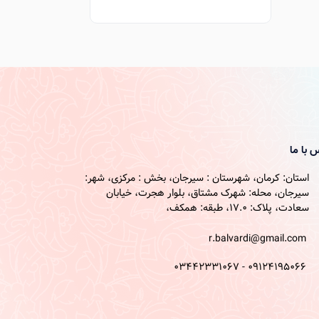
 با ما
استان: کرمان، شهرستان : سیرجان، بخش : مرکزی، شهر:
سیرجان، محله: شهرک مشتاق، بلوار هجرت، خیابان
سعادت، پلاک: 17.0، طبقه: همکف،
r.balvardi@gmail.com
09124195066 - 03442331067