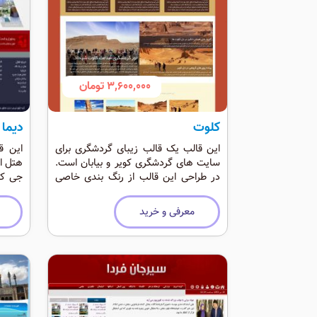
3,600,000 تومان
کلوت
دیما 
این قالب یک قالب زیبای گردشگری برای
این ق
سایت های گردشگری کویر و بیابان است.
هتل ا
در طراحی این قالب از رنگ بندی خاصی
جی کو
استفاده شده تا فضا کاملا کویری باشد.
موقعی
این قالب موقعیت ماژول فراوان بهمراه
هتل د
معرفی و خرید
ماژول های زیبای تخصصی را در خود دارد.
کاربرد 