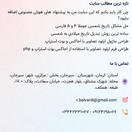
تازه ترین مطالب سایت
چی کار باید بکنم که این سایت من به پیشنهاد های هوش مصنوعی اضافه
بشود؟
حل مشکل تاریخ شمسی جوملا ۴ و ۵ فارسی
ساده ترین روش تبدیل تاریخ میلادی به شمسی
طراحی ماژول اپلود تصاویر با اجاکس و بوت استراپ
طراحی فرم اپلود تصاویر با استفاده از اجاکس بوت استراپ و php
تماس با ما
استان: کرمان، شهرستان : سیرجان، بخش : مرکزی، شهر: سیرجان،
محله: شهرک مشتاق، بلوار هجرت، خیابان سعادت، پلاک: 17.0،
طبقه: همکف،
r.balvardi@gmail.com
09124195066 - 03442331067