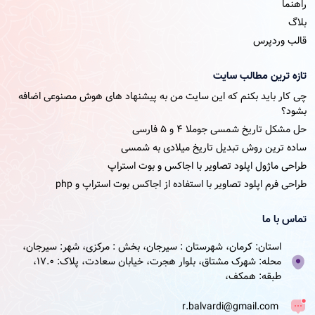
راهنما
بلاگ
قالب وردپرس
تازه ترین مطالب سایت
چی کار باید بکنم که این سایت من به پیشنهاد های هوش مصنوعی اضافه
بشود؟
حل مشکل تاریخ شمسی جوملا ۴ و ۵ فارسی
ساده ترین روش تبدیل تاریخ میلادی به شمسی
طراحی ماژول اپلود تصاویر با اجاکس و بوت استراپ
طراحی فرم اپلود تصاویر با استفاده از اجاکس بوت استراپ و php
تماس با ما
استان: کرمان، شهرستان : سیرجان، بخش : مرکزی، شهر: سیرجان،
محله: شهرک مشتاق، بلوار هجرت، خیابان سعادت، پلاک: 17.0،
طبقه: همکف،
r.balvardi@gmail.com