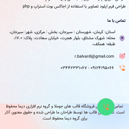
طراحی فرم اپلود تصاویر با استفاده از اجاکس بوت استراپ و php
تماس با ما
استان: کرمان، شهرستان : سیرجان، بخش : مرکزی، شهر: سیرجان،
محله: شهرک مشتاق، بلوار هجرت، خیابان سعادت، پلاک: 17.0،
طبقه: همکف،
r.balvardi@gmail.com
09124195066 - 03442331067
تمامی حقوق برای فروشگاه قالب های جوملا و گروه نرم افزاری دیما محفوظ
است. تمامی این قالب ها توسط طراحان ما طراحی شده و حقوق معنوی آثار
برای گروه دیما محفوظ است.