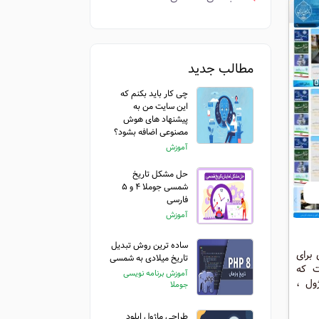
مطالب جدید
چی کار باید بکنم که
این سایت من به
پیشنهاد های هوش
مصنوعی اضافه بشود؟
آموزش
حل مشکل تاریخ
شمسی جوملا ۴ و ۵
فارسی
آموزش
ساده ترین روش تبدیل
برای
تاریخ میلادی به شمسی
ت که
آموزش برنامه نویسی
ول ،
جوملا
ب از
احتی
طراحی ماژول اپلود