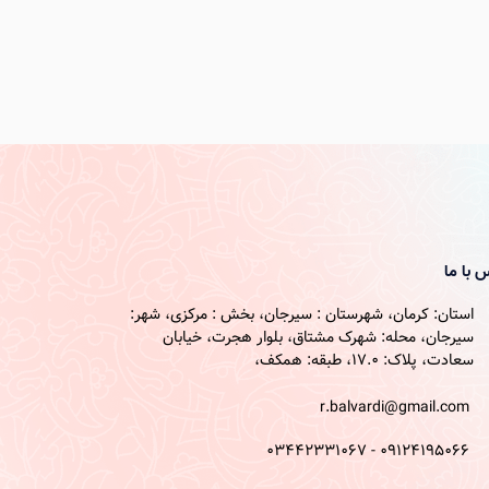
 با ما
استان: کرمان، شهرستان : سیرجان، بخش : مرکزی، شهر:
سیرجان، محله: شهرک مشتاق، بلوار هجرت، خیابان
سعادت، پلاک: 17.0، طبقه: همکف،
r.balvardi@gmail.com
09124195066 - 03442331067