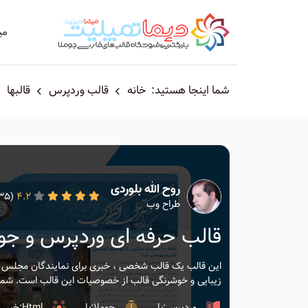
می
شما اینجا هستید:
خانه
قالب وردپرس
قالبها
روح الله بلوردی
(19535)
4.2
طراح وب
قالب حرفه ای وردپرس و جوملا
این قالب یک قالب شخصی ، خبری برای نمایندگان مجلس و 
زیبایی و خوشرنگی قالب از خصوصیات این قالب است. شما بر
وردپرس:بلی
جوملا:بلی
Html:خیر