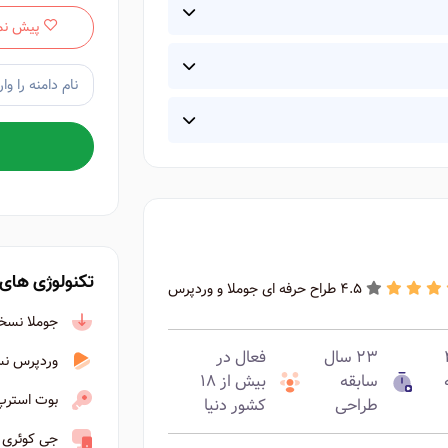
پیش نم
تکنولوژی های 
4.5 طراح حرفه ای جوملا و وردپرس
جوملا نسخه ۴ به ب
ه ۴
۲۳ سال
فعال در
وردپرس نسخه ۶ ب
سابقه
بیش از ۱۸
بوت استرپ نسخ
طراحی
کشور دنیا
جی کوئری نسخه ۳