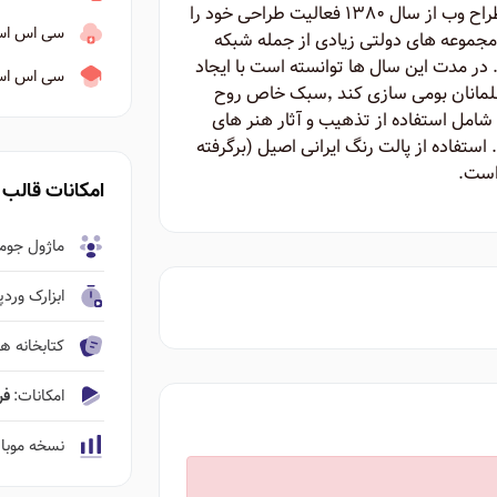
روح الله بلوردی دانش آموخته رشته گرافیک و طراح وب از سال ۱۳۸۰ فعالیت طراحی خود را
سی اس اس ۳ به ب
 مجموعه های دولتی زیادی از جمله شبکه
در مدت این سال ها توانسته است با ایجاد
سی اس اس ا
سبکی نو در طراحی وب آن را برای ایرانیان و مسلمانان بومی سازی کند ٬‌سبک خاص روح
ت شامل استفاده از تذهیب و آثار هنر های
استفاده از پالت رنگ ایرانی اصیل (برگرفته
 است.
امکانات قالب
ماژول جومل
ابزارک ورد
کتابخانه ها
امکانات:
فروشگاه ٬‌نم
نسخه موبا