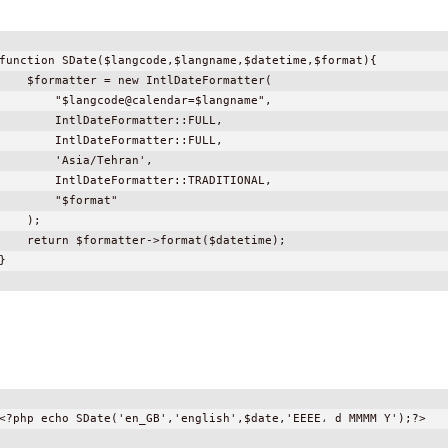
function SDate($langcode,$langname,$datetime,$format){
    $formatter = new IntlDateFormatter(
        "$langcode@calendar=$langname",
        IntlDateFormatter::FULL,
        IntlDateFormatter::FULL,
        'Asia/Tehran',
        IntlDateFormatter::TRADITIONAL,
        "$format"
    );
    return $formatter->format($datetime);
}
<?php echo SDate('en_GB','english',$date,'EEEE، d MMMM Y');?>