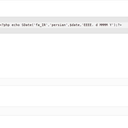
<?php echo SDate('fa_IR','persian',$date,'EEEE، d MMMM Y');?>