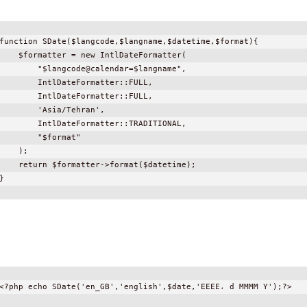
function SDate($langcode,$langname,$datetime,$format){
    $formatter = new IntlDateFormatter(
        "$langcode@calendar=$langname",
        IntlDateFormatter::FULL,
        IntlDateFormatter::FULL,
        'Asia/Tehran',
        IntlDateFormatter::TRADITIONAL,
        "$format"
    );
    return $formatter->format($datetime);
}
<?php echo SDate('en_GB','english',$date,'EEEE، d MMMM Y');?>