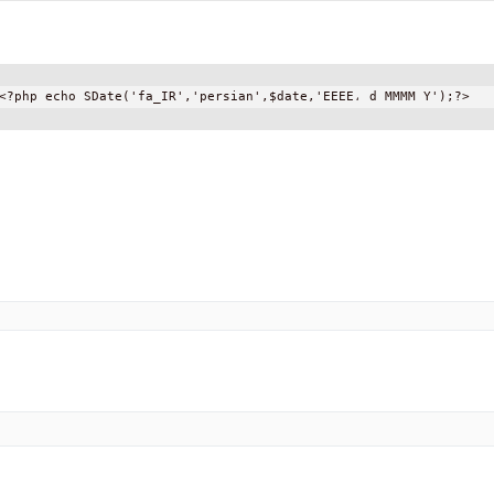
<?php echo SDate('fa_IR','persian',$date,'EEEE، d MMMM Y');?>