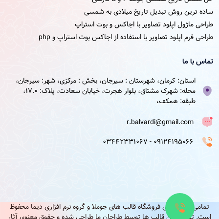
ساده ترین روش تبدیل تاریخ میلادی به شمسی
طراحی ماژول اپلود تصاویر با اجاکس و بوت استراپ
طراحی فرم اپلود تصاویر با استفاده از اجاکس بوت استراپ و php
تماس با ما
استان: کرمان، شهرستان : سیرجان، بخش : مرکزی، شهر: سیرجان،
محله: شهرک مشتاق، بلوار هجرت، خیابان سعادت، پلاک: 17.0،
طبقه: همکف،
r.balvardi@gmail.com
09124195066 - 03442331067
تمامی حقوق برای فروشگاه قالب های جوملا و گروه نرم افزاری دیما محفوظ
است. تمامی این قالب ها توسط طراحان ما طراحی شده و حقوق معنوی آثار