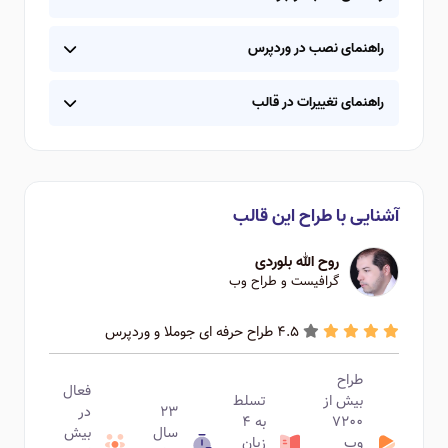
راهنمای نصب در وردپرس
راهنمای تغییرات در قالب
آشنایی با طراح این قالب
روح الله بلوردی
گرافیست و طراح وب
4.5 طراح حرفه ای جوملا و وردپرس
طراح
فعال
بیش از
تسلط
۲۳
در
۷۲۰۰
به ۴
سال
بیش
وب
زبان