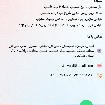
بشود؟
حل مشکل تاریخ شمسی جوملا ۴ و ۵ فارسی
ساده ترین روش تبدیل تاریخ میلادی به شمسی
طراحی ماژول اپلود تصاویر با اجاکس و بوت استراپ
طراحی فرم اپلود تصاویر با استفاده از اجاکس بوت استراپ و php
تماس با ما
استان: کرمان، شهرستان : سیرجان، بخش : مرکزی، شهر: سیرجان،
محله: شهرک مشتاق، بلوار هجرت، خیابان سعادت، پلاک: 17.0،
طبقه: همکف،
r.balvardi@gmail.com
09124195066 - 03442331067