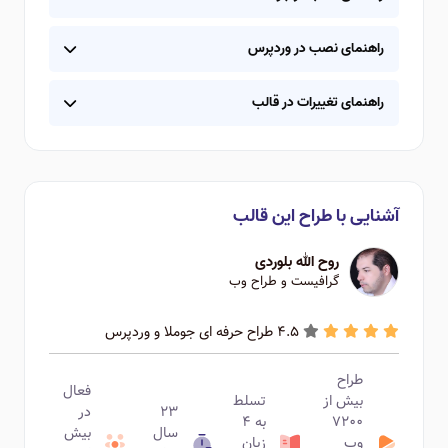
راهنمای نصب در وردپرس
راهنمای تغییرات در قالب
آشنایی با طراح این قالب
روح الله بلوردی
گرافیست و طراح وب
4.5 طراح حرفه ای جوملا و وردپرس
طراح
فعال
بیش از
تسلط
۲۳
در
۷۲۰۰
به ۴
سال
بیش
وب
زبان