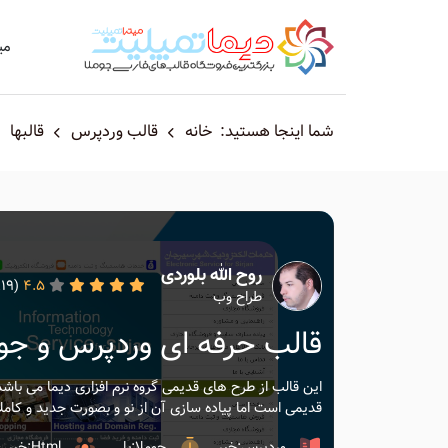
می
شما اینجا هستید:
خانه
قالب وردپرس
قالبها
روح الله بلوردی
(17819)
4.5
طراح وب
قالب حرفه ای وردپرس و جوم
این قالب از طرح های قدیمی گروه نرم افزاری دیما می با
قدیمی است اما پیاده سازی آن از نو و بصورت جدید و کاملا
وردپرس:خیر
جوملا:بلی
Html:خیر