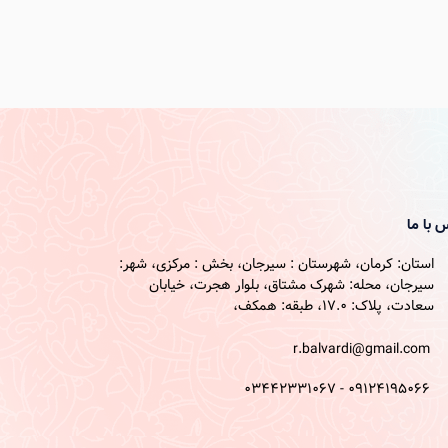
 با ما
استان: کرمان، شهرستان : سیرجان، بخش : مرکزی، شهر:
سیرجان، محله: شهرک مشتاق، بلوار هجرت، خیابان
سعادت، پلاک: 17.0، طبقه: همکف،
r.balvardi@gmail.com
09124195066 - 03442331067