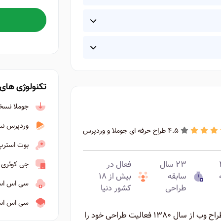
تکنولوژی های 
جوملا نسخه ۴ به ب
وردپرس نسخه ۶ ب
4.5 طراح حرفه ای جوملا و وردپرس
بوت استرپ نسخ
ه ۴
۲۳ سال
فعال در
جی کوئری نسخه ۳
سابقه
بیش از ۱۸
سی اس اس ۳ به ب
طراحی
کشور دنیا
سی اس اس ا
روح الله بلوردی دانش آموخته رشته گرافیک و طراح وب از سال ۱۳۸۰ فعالیت طراحی خود را