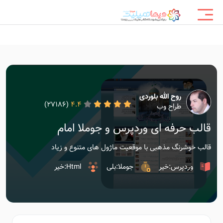
روح الله بلوردی
(27186)
4.4
طراح وب
قالب حرفه ای وردپرس و جوملا امام
قالب خوشرنگ مذهبی با موقعیت ماژول های متنوع و زیاد
وردپرس:خیر
جوملا:بلی
Html:خیر