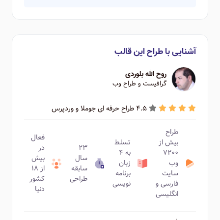
آشنایی با طراح این قالب
روح الله بلوردی
گرافیست و طراح وب
4.5 طراح حرفه ای جوملا و وردپرس
طراح
فعال
بیش از
تسلط
۲۳
در
۷۲۰۰
به ۴
سال
بیش
وب
زبان
سابقه
از ۱۸
سایت
برنامه
طراحی
کشور
فارسی و
نویسی
دنیا
انگلیسی