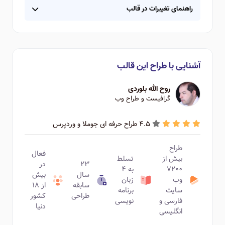
راهنمای تغییرات در قالب
آشنایی با طراح این قالب
روح الله بلوردی
گرافیست و طراح وب
4.5 طراح حرفه ای جوملا و وردپرس
طراح
فعال
بیش از
تسلط
۲۳
در
۷۲۰۰
به ۴
سال
بیش
وب
زبان
سابقه
از ۱۸
سایت
برنامه
طراحی
کشور
فارسی و
نویسی
دنیا
انگلیسی