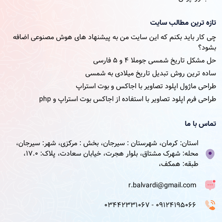
تازه ترین مطالب سایت
چی کار باید بکنم که این سایت من به پیشنهاد های هوش مصنوعی اضافه
بشود؟
حل مشکل تاریخ شمسی جوملا ۴ و ۵ فارسی
ساده ترین روش تبدیل تاریخ میلادی به شمسی
طراحی ماژول اپلود تصاویر با اجاکس و بوت استراپ
طراحی فرم اپلود تصاویر با استفاده از اجاکس بوت استراپ و php
تماس با ما
استان: کرمان، شهرستان : سیرجان، بخش : مرکزی، شهر: سیرجان،
محله: شهرک مشتاق، بلوار هجرت، خیابان سعادت، پلاک: 17.0،
طبقه: همکف،
r.balvardi@gmail.com
09124195066 - 03442331067