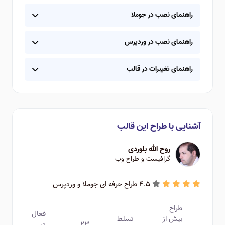
راهنمای نصب در جوملا
راهنمای نصب در وردپرس
راهنمای تغییرات در قالب
آشنایی با طراح این قالب
روح الله بلوردی
گرافیست و طراح وب
4.5 طراح حرفه ای جوملا و وردپرس
طراح
فعال
بیش از
تسلط
۲۳
در