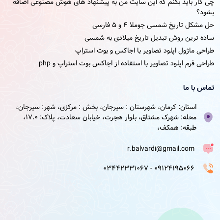
چی کار باید بکنم که این سایت من به پیشنهاد های هوش مصنوعی اضافه
بشود؟
حل مشکل تاریخ شمسی جوملا ۴ و ۵ فارسی
ساده ترین روش تبدیل تاریخ میلادی به شمسی
طراحی ماژول اپلود تصاویر با اجاکس و بوت استراپ
طراحی فرم اپلود تصاویر با استفاده از اجاکس بوت استراپ و php
تماس با ما
استان: کرمان، شهرستان : سیرجان، بخش : مرکزی، شهر: سیرجان،
محله: شهرک مشتاق، بلوار هجرت، خیابان سعادت، پلاک: 17.0،
طبقه: همکف،
r.balvardi@gmail.com
09124195066 - 03442331067