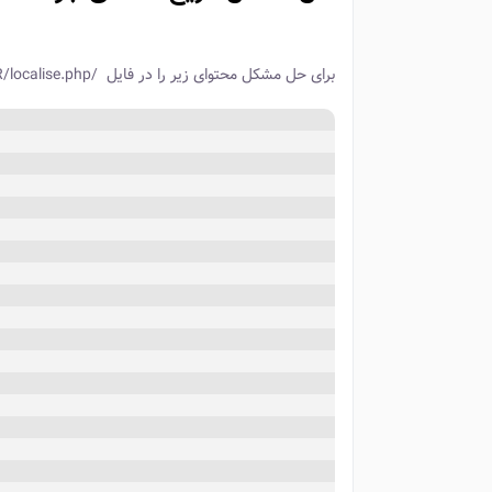
برای حل مشکل محتوای زیر را در فایل /public_html/language/fa-IR/localise.php جایگزین کنید.