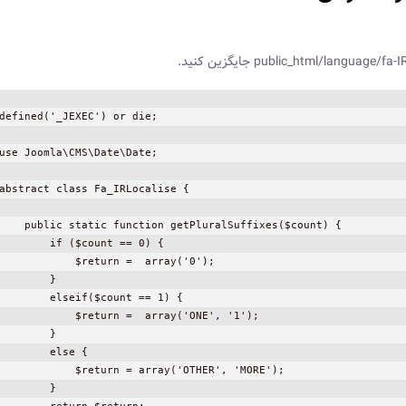
defined('_JEXEC') or die;

use Joomla\CMS\Date\Date;

abstract class Fa_IRLocalise {

    public static function getPluralSuffixes($count) {

        if ($count == 0) {

            $return =  array('0');

        }

        elseif($count == 1) {

            $return =  array('ONE', '1');

        }

        else {

            $return = array('OTHER', 'MORE');

        }
