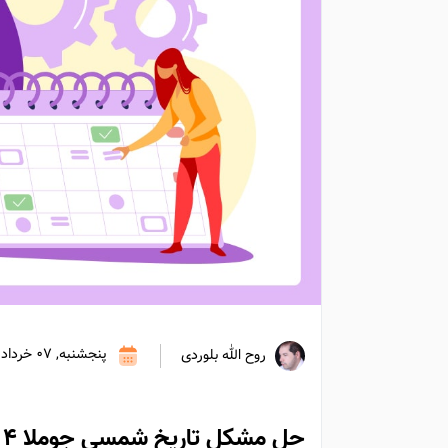
پنجشنبه, 07 خرداد 1404
روح الله بلوردی
حل مشکل تاریخ شمسی جوملا ۴ و ۵ فارسی