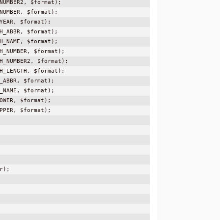
NUMBER2, $format);

NUMBER, $format);

YEAR, $format);

H_ABBR, $format);

H_NAME, $format);

H_NUMBER, $format);

H_NUMBER2, $format);

H_LENGTH, $format);

_ABBR, $format);

_NAME, $format);

OWER, $format);

PPER, $format);

);
