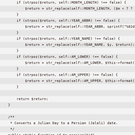
        if (strpos($return, self::MONTH_LENGTH) !== false) {

            $return = str_replace(self::MONTH_LENGTH, ($m < 7 ? 
        }

        if (strpos($return, self::YEAR_ABBR) !== false) {

            $return = str_replace(self::YEAR_ABBR, sprintf("%02d
        }

        if (strpos($return, self::YEAR_NAME) !== false) {

            $return = str_replace(self::YEAR_NAME, $y, $return);

        }

        if (strpos($return, self::AM_LOWER) !== false) {

return = str_replace(self::AM_LOWER,' ? 'ب ظ' : 'ق ظ', $return);
        }

        if (strpos($return, self::AM_UPPER) !== false) {

return = str_replace(self::AM_UPPER,' ? 'ب ظ' : 'ق ظ', $return);
        }

        return $return;

    }

    /**

     * Converts a Julian Day to a Persian (Jalali) date.

     */
