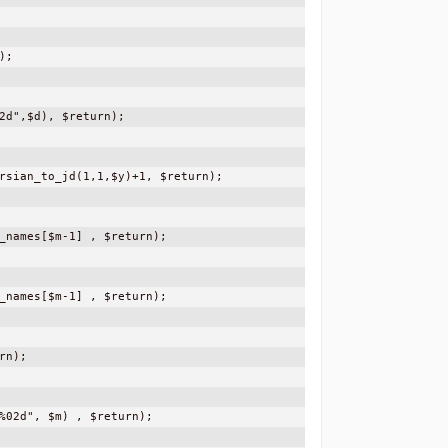
;

2d",$d), $return);

rsian_to_jd(1,1,$y)+1, $return);

_names[$m-1] , $return);

_names[$m-1] , $return);

n);

%02d", $m) , $return);
