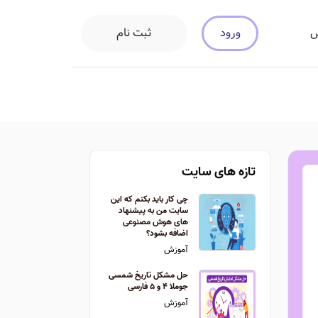
ورود
ثبت نام
س
تازه های سایت
چی کار باید بکنم که این
سایت من به پیشنهاد
های هوش مصنوعی
اضافه بشود؟
آموزش
حل مشکل تاریخ شمسی
جوملا ۴ و ۵ فارسی
آموزش