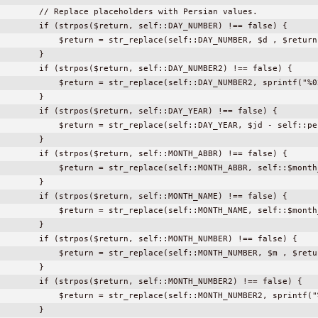
        // Replace placeholders with Persian values.

        if (strpos($return, self::DAY_NUMBER) !== false) {

            $return = str_replace(self::DAY_NUMBER, $d , $return)
        }

        if (strpos($return, self::DAY_NUMBER2) !== false) {

            $return = str_replace(self::DAY_NUMBER2, sprintf("%0
        }

        if (strpos($return, self::DAY_YEAR) !== false) {

            $return = str_replace(self::DAY_YEAR, $jd - self::pe
        }

        if (strpos($return, self::MONTH_ABBR) !== false) {

            $return = str_replace(self::MONTH_ABBR, self::$month
        }

        if (strpos($return, self::MONTH_NAME) !== false) {

            $return = str_replace(self::MONTH_NAME, self::$month
        }

        if (strpos($return, self::MONTH_NUMBER) !== false) {

            $return = str_replace(self::MONTH_NUMBER, $m , $retur
        }

        if (strpos($return, self::MONTH_NUMBER2) !== false) {

            $return = str_replace(self::MONTH_NUMBER2, sprintf("
        }
