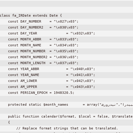
class fa_IRDate extends Date {

    const DAY_NUMBER	= "\x027\x03";

    const DAY_NUMBER2	= "\x030\x03";

    const DAY_YEAR		= "\x032\x03";

    const MONTH_ABBR	= "\x033\x03";

    const MONTH_NAME	= "\x034\x03";

    const MONTH_NUMBER	= "\x035\x03";

    const MONTH_NUMBER2	= "\x036\x03";

    const MONTH_LENGTH	= "\x037\x03";

    const YEAR_ABBR		= "\x040\x03";

    const YEAR_NAME		= "\x041\x03";

    const AM_LOWER		= "\x042\x03";

    const AM_UPPER		= "\x043\x03";

    const PERSIAN_EPOCH	= 1948320.5;

    protected static $month_names	= array("فروردين","ارديبهشت","خرداد","تیر","مرداد","شهریور","مهر","آبان","آذر","دی","بهمن","اسفند");

    public function calendar($format, $local = false, $translate 
    {

        // Replace format strings that can be translated.
