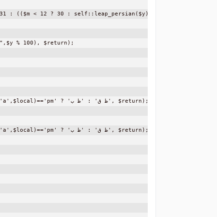
31 : (($m < 12 ? 30 : self::leap_persian($y)) ? 30 : 29)) , $retu
",$y % 100), $return);

            $ $this->format('a',$local)=='pm

            $ $this->format('a',$local)=='pm
