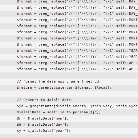
        $format = preg_replace('/(^|[^\\\])d/', "\\1".self::DAY_
        $format = preg_replace('/(^|[^\\\])j/', "\\1".self::DAY_
        $format = preg_replace('/(^|[^\\\])z/', "\\1".self::DAY_
        $format = preg_replace('/(^|[^\\\])M/', "\\1".self::MONT
        $format = preg_replace('/(^|[^\\\])F/', "\\1".self::MONT
        $format = preg_replace('/(^|[^\\\])n/', "\\1".self::MONT
        $format = preg_replace('/(^|[^\\\])m/', "\\1".self::MONT
        $format = preg_replace('/(^|[^\\\])t/', "\\1".self::MONT
        $format = preg_replace('/(^|[^\\\])y/', "\\1".self::YEAR
        $format = preg_replace('/(^|[^\\\])Y/', "\\1".self::YEAR
        $format = preg_replace('/(^|[^\\\])a/', "\\1".self::AM_L
        $format = preg_replace('/(^|[^\\\])A/', "\\1".self::AM_U
        // Format the date using parent method.

        $return = parent::calendar($format, $local);

        // Convert to Jalali date.

        $jd = gregoriantojd($this->month, $this->day, $this->year
        $jalaliDate = self::jd_to_persian($jd);

        $m = $jalaliDate['mon'];

        $d = $jalaliDate['day'];

        $y = $jalaliDate['year'];
