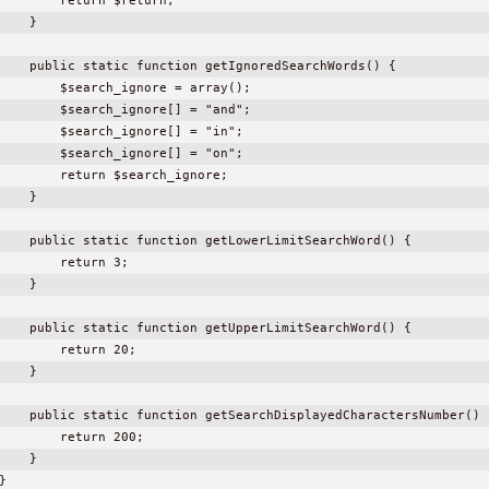
        return $return;

    }

    public static function getIgnoredSearchWords() {

        $search_ignore = array();

        $search_ignore[] = "and";

        $search_ignore[] = "in";

        $search_ignore[] = "on";

        return $search_ignore;

    }

    public static function getLowerLimitSearchWord() {

        return 3;

    }

    public static function getUpperLimitSearchWord() {

        return 20;

    }

    public static function getSearchDisplayedCharactersNumber() {
        return 200;

    }

}
